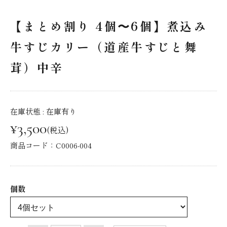
【まとめ割り 4個〜6個】煮込み
牛すじカリー（道産牛すじと舞
茸）中辛
在庫状態 :
在庫有り
¥3,500
(税込)
商品コード：C0006-004
個数