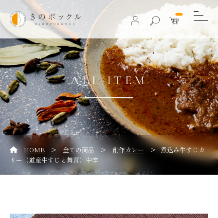
0
ALL ITEM
>
>
>
HOME
全ての商品
創作カレー
煮込み牛すじカ
リー（道産牛すじと舞茸）中辛