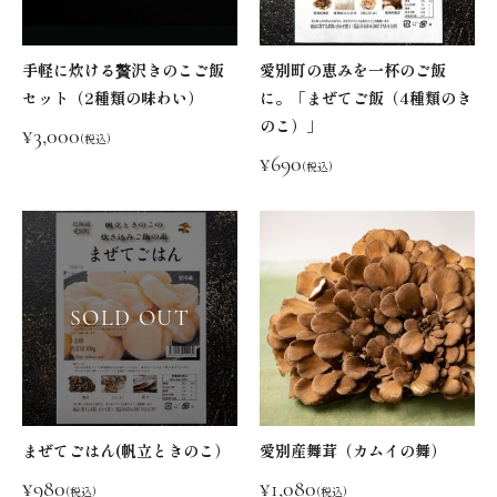
手軽に炊ける贅沢きのこご飯
愛別町の恵みを一杯のご飯
セット（2種類の味わい）
に。「まぜてご飯（4種類のき
のこ）」
¥3,000
(税込)
¥690
(税込)
SOLD OUT
まぜてごはん(帆立ときのこ）
愛別産舞茸（カムイの舞）
¥980
¥1,080
(税込)
(税込)