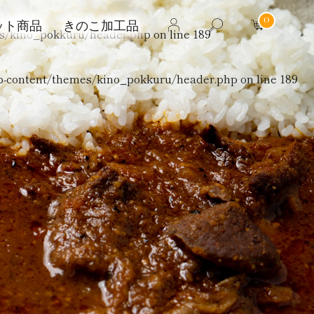
0
ット商品
きのこ加工品
s/kino_pokkuru/header.php
on line
189
p-content/themes/kino_pokkuru/header.php
on line
189