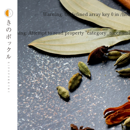
Warning
: Undefined array key 0 in
/ho
Warning
: Attempt to read property "category_nicename