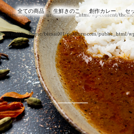
全ての商品
生鮮きのこ
創作カレー
セ
me/bizsai001/pokkuru.com/public_html/wp-content/theme
" on null in
/home/bizsai001/pokkuru.com/public_html/w